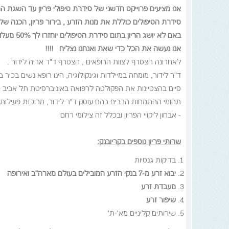
אנו מציעים פרוייקט חדשני של סידרת טיפולי פריון עד השגת הרי
סידרת הטיפולים כוללת את מנות הזרע , בירור פריון, הכנה של זקיקי 
באם לא יושג הריון בתום סידרת הטיפולים יוחזרו לך 50% מעלות
אנו נעשה את הכל כדי שאת ואנחנו נצליח !!!!
לאחרונה הצטרף לצוות הרופאים , הצטרף ד"ר אריה לידור .
ד"ר לידור, מומחה במיילדות וגינקולוגיה, הינו רופא נשים בכיר
תחומי ההתמחות הרבים בהם עוסק ד"ר לידור, מרוכזת פעילותו 
- אבחון ליקויי הפריון ובכלל זה צילומי רחם
שרותי פריון נוספים בקריובנק:
בדיקות גנטיות
יבוא זרע מ-7 בנקי הזרע המובילים בעולם מארה"ב ואירופה
מעבדת זרע
שיפור זרע
שירותים קליניים מא'-ת'