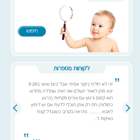
במידה ואין עיכובים בבדיקות גנטיות ואחרות, התהליך דרכנו לוקח לרוב
כשלושה שבועות מפתיחת תיק ועד הגעת המנות לארץ.
לקוחות מספרות
זה לא יחליף ביקור אמיתי אבל ביום שישי ב9:29
יצא מתן לאוויר העולם ואני זאת שנולדה מחדש
הוא קסום ורגוע עם עיניים פקחיות (כרגע
כחולות) חח רק אתן תוכלו לדעת אם יש דימיון
לאבא .......... נתראה בקרוב כשנגדל קצת
נשיקות ד..