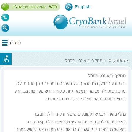
English
חדש
- קטלוג תורמים אונליין
1-
700-
700-
התחברות / הרשמה
תפריט
993
CryoBank
»
תהליך יבוא זרע מחו"ל
תהליך יבוא זרע מחו"ל
יבוא זרע מחו"ל, הינו תהליך של העברת חומר גנטי בין מדינות ולכן
מדובר בתהליך מבוקר הנמצא תחת פיקוח ודורש מעורבות בנק זרע
ביבוא המנות ותיאום מול כל הגורמים הרלוונטים.
נהלי משרד הבריאות קובעים שיבוא זרע מחו"ל, יתבצע
באופן פרטני לטובת אישה ספציפית, כאשר כל בקשה נדונה
ומאושרת בנפרד ע"י משרד הבריאות. לא ניתן לבצע שימוש במנות