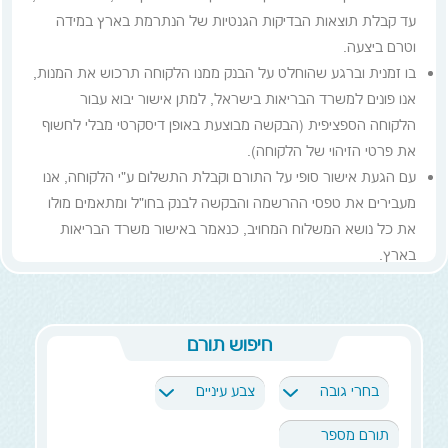
עד קבלת תוצאות הבדיקות הגנטיות של הנתרמת בארץ במידה
וטרם ביצעה.
בו זמנית וברגע שהוחלט על הבנק ממנו הלקוחה תרכוש את המנות,
אנו פונים למשרד הבריאות בישראל, למתן אישור יבוא עבור
הלקוחה הספציפית (הבקשה מבוצעת באופן דיסקרטי מבלי לחשוף
את פרטי הזיהוי של הלקוחה).
עם הגעת אישור סופי על התורם וקבלת התשלום ע"י הלקוחה, אנו
מעבירים את טפסי ההרשמה והבקשה לבנק בחו"ל ומתאמים מולו
את כל נושא המשלוח המחויב, כנאמר באישור משרד הבריאות
בארץ.
לאחר קבלת האישור ממשרד הבריאות המנות, נשלחות לישראל
יחד עם כל האישורים הנדרשים.
מיד עם הגעת מיכל המנות לארץ, אנו משחררים אותו מהמכס
חיפוש תורם
ומעבירים אותו למתקן אחסון המנות של קריובנק.
עם תום התהליך אנו גם דואגים להחזיר את המיכל לבנק הזרע
בחרי גובה
צבע עיניים
בחו"ל, מאחר ומדובר במיכלים מיוחדים ויקרים.