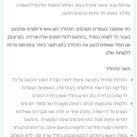
עודפות עבור אישה אחרת בגמר הטיפול והמנות הולכות להשמדה
(מלבד בזוגות חד מיניות בהסכם חתום).
כפי שהוסבר בעמודים הקודמים, התהליך הוא אישי ודיסקרטי ומתבצע
בעבור כל לקוחה בנפרד, בהתאם ללוח הזמנים שלה וצרכיה. בקריובנק,
אנו תמיד שואפים לבצע את התהליך בזמן הקצר ביותר ובמינימום טרחה
ללקוחות שלנו.
תאור התהליך
התהליך מתחיל בפגישה אישית לצורך קבלת הסבר והכוונה על כל
הבדיקות הנדרשות מהלקוחה (הנתרמת), האופציות העומדות
לרשותה בבחירת בנק הזרע בחו"ל ואופן בחירת התורם.
הלקוחה מתבקשת לבחור רשימה מקוצרת של מספר תורמים
העונים על דרישותיה (מבנק אחד או יותר) ואנו מעבירים שאילתא
לווידוא זמינות מנות התורמים מהרשימה המקוצרת. בהתאם
לזמינות המנות מחליטה הלקוחה בתיאום איתנו, על התורם הנבחר.
בשלב ראשון ביכולתנו לבקש מהבנק בחו"ל שריון זמני, ללא תשלום,