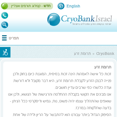
English
חדש
- קטלוג תורמים אונליין
1-
700-
700-
התחברות / הרשמה
תפריט
993
CryoBank
»
תרומת זרע
תרומת זרע
זכות כל אישה לאמהות הינה זכות בסיסית, המוגנת כיום בחוק ולכן
פנייה לבנק הזרע לקבלת תרומת זרע, היא דבר מקובל ולא דורשת
ועדה כלשהי כפי שרבים עדיין חושבים.
אנו מבינים את הקושי בקבלת ההחלטה והרגישות של הנושא, ולכן אנו
שואפים שהתהליך עצמו יהיה פשוט, נוח, גמיש ודיסקרטי ככל הניתן -
בדעה שהלקוחה במרכז.
הסיפוק הגדול ביותר עבורנו הוא להתבשר על הריון ולידה של אחת