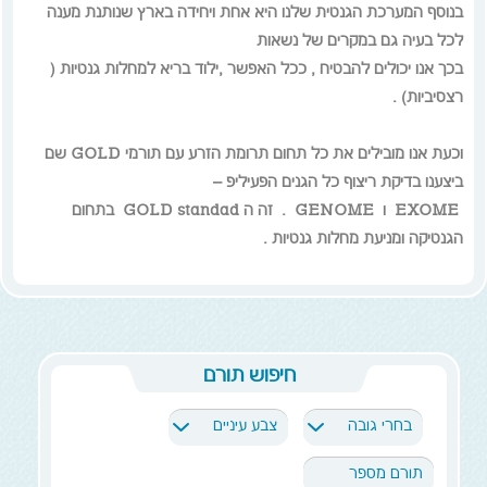
בנוסף המערכת הגנטית שלנו היא אחת ויחידה בארץ שנותנת מענה
לכל בעיה גם במקרים של נשאות
בכך אנו יכולים להבטיח , ככל האפשר ,ילוד בריא למחלות גנטיות (
רצסיביות) .
וכעת אנו מובילים את כל תחום תרומת הזרע עם תורמי
GOLD
שם
ביצענו בדיקת ריצוף כל הגנים הפעיליפ
–
EXOME ו GENOME
. זה ה
GOLD standad
בתחום
הגנטיקה ומניעת מחלות גנטיות .
"
קריובנק" הינו מוסד מוכר ומפוקח ע"י משרד הבריאות
.,
בעל הסמכה
ופיקוח של
מכון התקנים הישראלי
של מערכת אבטחת
איכות
.
חיפוש תורם
ו
הסמכה למערכת אבטחת מידע (IQC)
בחרי גובה
צבע עיניים
אנו בנק הזרע הגדול והמוביל בכל פרמטר של איכות
והכול למען החזון שלנו:
לידתו של ילד בריא