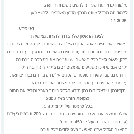
מלקוחותנו ולדעת שעזרנו להקים משפחה חדשה.
ללמוד מה מבדיל אותנו מבנקי הזרע האחרים - לחצ/י כאן
1.1.2026
דפי מידע
לצעד הראשון שלך בדרך להורות מאושרת
ראשית, אנו רוצים לאחל המון בהצלחה בהשגת הריון. ההחלטה להקים
משפחה הינה החלטה משמעותית ואנו שואפים שהתהליך בעזרתנו יהיה
חלק, פשוט וקצר ככל האפשר. אנו מבינים את המורכבות בבחירת
תורם אנונימי ולכן משקיעים מאמצים רבים בתהליך מיון ובחירת
התורמים. מבין עשרות מועמדים הפונים אלינו רק בודדים נבחרים וזאת
על מנת להבטיח זרע משובח ביותר ואיכות אנושית גבוהה.
"קריובנק ישראל" הינו בנק הזרע הגדול ביותר בארץ ומוביל את תחום
בנקאות הזרע מאז 2003
בכל פרמטר של תרומת זרע .
אצלנו תמצאי את מאגר התורמים הרחב ביותר כ-
200 תורמים פעילים
(עד היום במאגרנו מעל ל- 450 תורמים).
המאגר הגדול שלנו מאפשר
מעט ילודים
לכל תורם