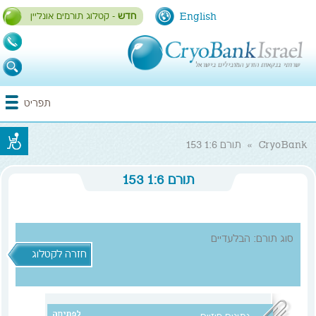
English
חדש
- קטלוג תורמים אונליין
1-
700-
700-
התחברות / הרשמה
תפריט
993
CryoBank
»
תורם 1:6 153
תורם 1:6 153
סוג תורם: הבלעדיים
חזרה לקטלוג