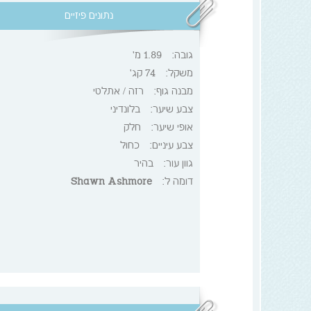
נתונים פיזיים
גובה:
1.89 מ'
משקל:
74 קג'
מבנה גוף:
רזה / אתלטי
צבע שיער:
בלונדיני
אופי שיער:
חלק
צבע עיניים:
כחול
גוון עור:
בהיר
דומה ל:
Shawn Ashmore