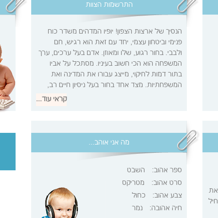
התרשמות הצוות
הנסיך של ארצות הצפון! יופיו המדהים משדר כוח
פנימי וביטחון עצמי, יחד עם זאת הוא רגיש, חם
ולבבי. בחור רגוע, שלו ומאוזן. אדם בעל ערכים, ערך
המשפחה הוא הכי חשוב בעיניו. מסתכל על אביו
בתור דמות לחיקוי, מייצג עבורו את המדינה ואת
המשפחתיות. מצד אחד בחור בעל ניסיון חיים רב,
היה לוחם בקרבי, היה במקומות רבים בעולם, מצד
קראי עוד...
שני נשאר נאיבי, מאמין באהבה ובשלום. למרות
המראה האצילי, והצלחתו בקרב המין הנשי, נשאר
צנוע, אדם של אנשים, מדבר בגובה העיניים, אוהב
להצחיק את החבר'ה.
מה אני אוהב...
ספר אהוב:
השבט
סרט אהוב:
מטריקס
את
צבע אהוב:
כחול
חיל
חיה אהובה:
נמר