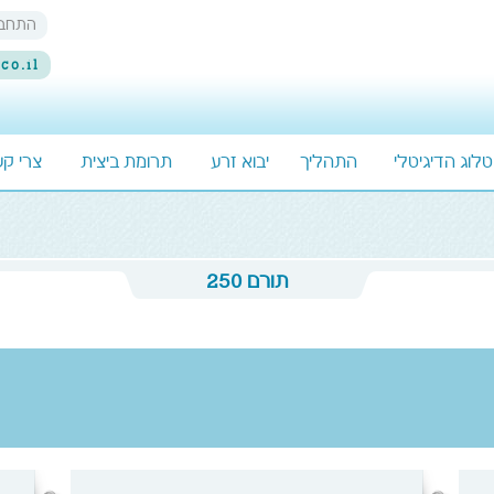
התחבר
co.il
לוג הדיגיטלי
התהליך
יבוא זרע
תרומת ביצית
צרי ק
תורם 250