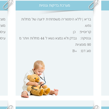
מערכת בדיקות גנטיות
בריא | ללא היסטוריה משפחתית ידועה של מחלות
מוצ
נפש.
מוצ
קריוטייפ:
כן
עיסו
גנטיקה:
נבדק ולא נמצא נשא ל 44 מחלות ויותר מ
עיסו
90 מוטציות
סוג דם:
+B