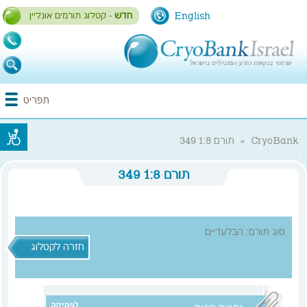
English
חדש
- קטלוג תורמים אונליין
1-
700-
700-
התחברות / הרשמה
תפריט
993
CryoBank
»
תורם 1:8 349
תורם 1:8 349
סוג תורם: הבלעדיים
חזרה לקטלוג