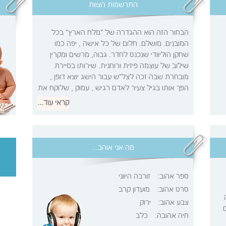
התרשמות הצוות
הבחור הזה הוא ההגדרה של "מלח הארץ" בכל
המובנים. מושלם. חלום של כל אישה , יפה כמו
שחקן הוליוודי שנכנס לחדר. גבוה, מרשים ומקרין
שילוב של עוצמה פיזית ורוחנית. שירותו בסיירת
מובחרת שבה זכה לצל"ש עבור הישג יוצא דופן ,
הפך אותו בגיל צעיר לאדם רגיש , עמוק , שלוקח את
החיים בפרופורציות נכונות ותמיד רואה את חצי הכוס
קראי עוד...
המלאה . בחור מוכשר ושאפתן שמספר באהבה על
המשפחה שלו והדרך שבה הוא מדבר עליה מרגשת
ומעוררת השראה. לא פלא שמבסיס כזה איתן גדל
בחור בעל ערכים ונתינה , אחראי ונחוש. הוא הבחור
מה אני אוהב...
שמגלם את כל שיפה בישראליות
ספר אהוב:
זורבה היווני
סרט אהוב:
מועדון קרב
צבע אהוב:
ירוק
חיה אהובה:
כלב