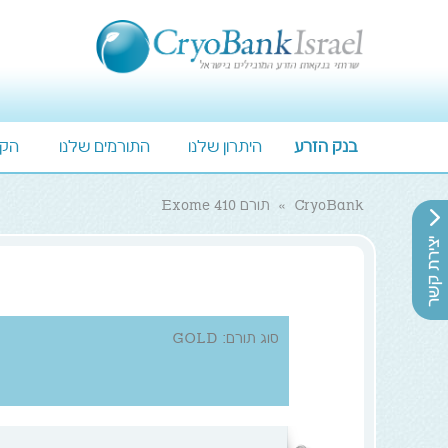
בנק הזרע
היתרון שלנו
התורמים שלנו
הקט
CryoBank
»
תורם Exome 410
סוג תורם: GOLD