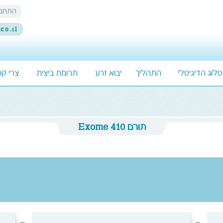
התחבר
co.il
לוג הדיגיטלי
התהליך
יבוא זרע
תרומת ביצית
צרי ק
תורם Exome 410