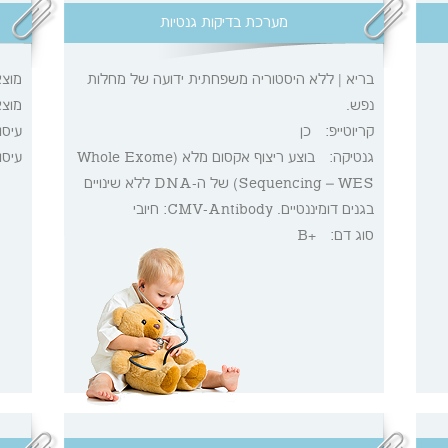
מערכת בדיקות גנטיות
בריא | ללא היסטוריה משפחתית ידועה של מחלות
מוצ
נפש.
מוצ
קריוטייפ:
כן
עיסו
גנטיקה:
בוצע ריצוף אקסום מלא (Whole Exome
עיסו
Sequencing – WES) של ה-DNA ללא שינויים
בגנים דומיננטיים. CMV-Antibody: חיובי
סוג דם:
+B