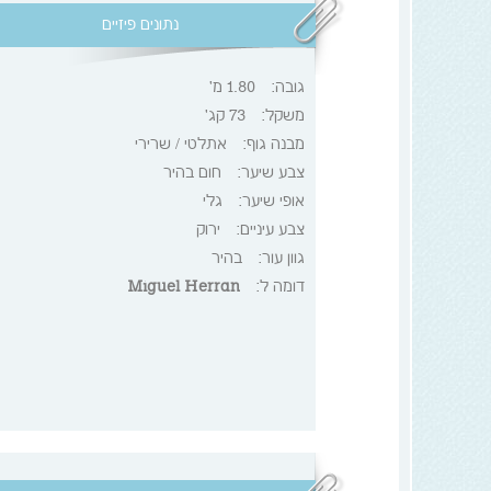
נתונים פיזיים
גובה:
1.80 מ'
משקל:
73 קג'
מבנה גוף:
אתלטי / שרירי
צבע שיער:
חום בהיר
אופי שיער:
גלי
צבע עיניים:
ירוק
גוון עור:
בהיר
דומה ל:
Miguel Herran